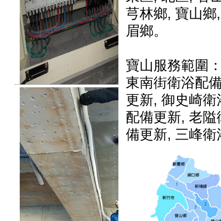
芎林鄉
,
寶山鄉
眉鄉
。
寶山服務範圍
東南街衛浴配備
更新
,
御史崎衛
配備更新
, 老
備更新,
三峰衛