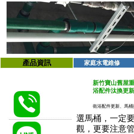
產品資訊
家庭水電維修
新竹寶山舊屋重
浴配件汰換更新..
衛浴配件更新、馬桶
選馬桶，一定
觀，更要注意