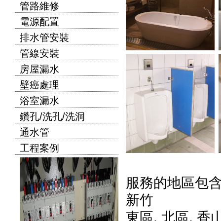
管路維修
電源配置
排水管安裝
管線安裝
房屋漏水
壁癌處理
浴室漏水
鑽孔/洗孔/洗洞
通水管
工程案例
服務的地區包
新竹
東區
,
北區
,
香