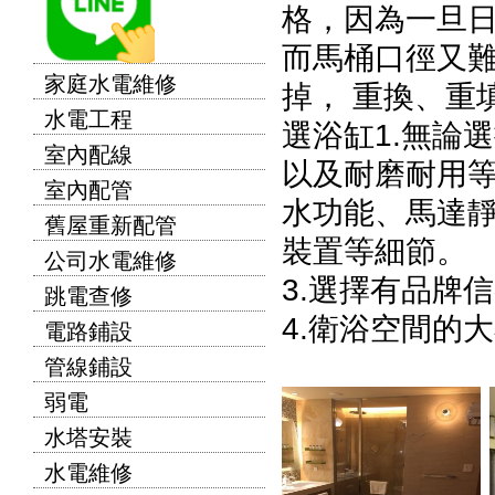
格，因為一旦
而馬桶口徑又
家庭水電維修
掉， 重換、重
水電工程
選浴缸1.無論
室內配線
以及耐磨耐用
室內配管
水功能、馬達
舊屋重新配管
裝置等細節。
公司水電維修
3.選擇有品牌
跳電查修
4.衛浴空間的
電路鋪設
管線鋪設
弱電
水塔安裝
水電維修