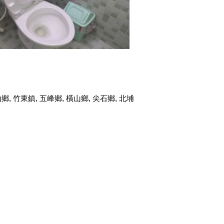
山鄉
,
竹東鎮
,
五峰鄉
,
橫山鄉
,
尖石鄉
,
北埔