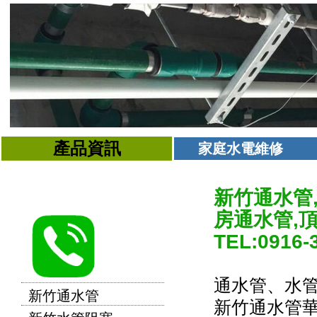
產品資訊
家庭水電維修
新竹通水管
房通水管,
TEL:0916-
通水管、水管
新竹通水管
新竹通水管華