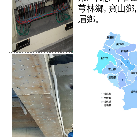
芎林鄉
,
寶山鄉
眉鄉
。