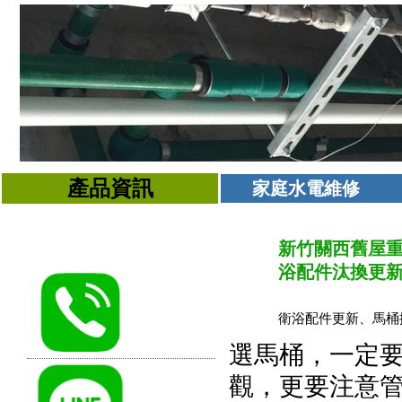
產品資訊
家庭水電維修
新竹關西舊屋重
浴配件汰換更新..
衛浴配件更新、馬桶
選馬桶，一定
觀，更要注意