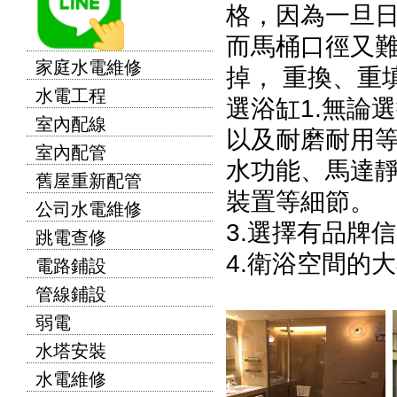
格，因為一旦
而馬桶口徑又
家庭水電維修
掉， 重換、重
水電工程
選浴缸1.無論
室內配線
以及耐磨耐用
室內配管
水功能、馬達
舊屋重新配管
裝置等細節。
公司水電維修
3.選擇有品牌
跳電查修
4.衛浴空間的
電路鋪設
管線鋪設
弱電
水塔安裝
水電維修