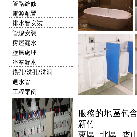
管路維修
電源配置
排水管安裝
管線安裝
房屋漏水
壁癌處理
浴室漏水
鑽孔/洗孔/洗洞
通水管
工程案例
服務的地區包
新竹
東區
,
北區
,
香