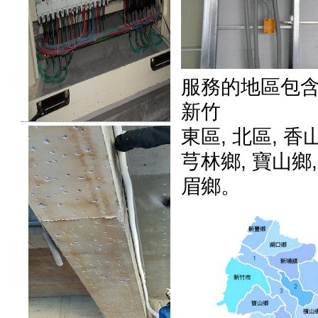
服務的地區包
新竹
東區
,
北區
,
香
芎林鄉
,
寶山鄉
眉鄉
。