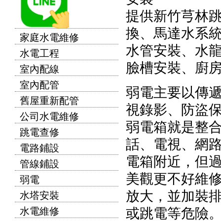
提供新竹芎林
換、馬達水系
家庭水電維修
水管安裝、水
水電工程
臉槽安裝、廚
室內配線
室內配管
弱電主要以傳
舊屋重新配管
視錄影、防盜
公司水電維修
弱電箱就是整
跳電查修
話、電視、網
電路鋪設
電箱附近，但
管線鋪設
美觀更不好維
弱電
放大，並加裝
水塔安裝
或跳電等危險
水電維修