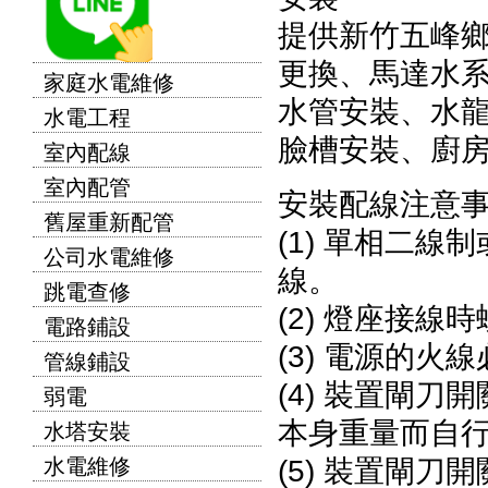
提供新竹五峰
更換、馬達水
家庭水電維修
水管安裝、水
水電工程
臉槽安裝、廚
室內配線
室內配管
安裝配線注意
舊屋重新配管
(1) 單相二
公司水電維修
線。
跳電查修
(2) 燈座接
電路鋪設
(3) 電源的
管線鋪設
(4) 裝置閘
弱電
本身重量而自
水塔安裝
(5) 裝置閘
水電維修