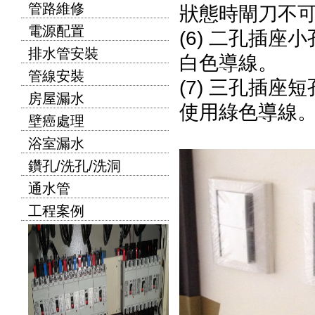
管路維修
狀態時閘刀不
電源配置
(6) 二孔插
排水管安裝
白色導線。
管線安裝
(7) 三孔插
房屋漏水
使用綠色導線
壁癌處理
浴室漏水
鑽孔/洗孔/洗洞
通水管
工程案例