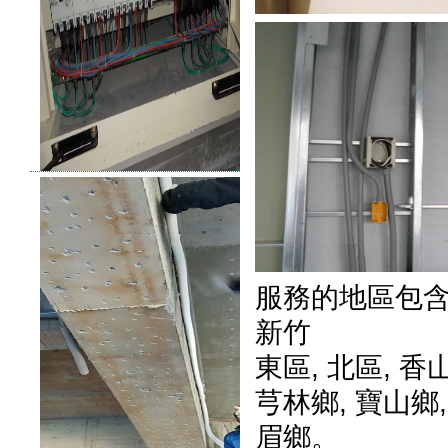
服務的地區包
新竹
東區
,
北區
,
香
芎林鄉
,
寶山鄉
眉鄉
。