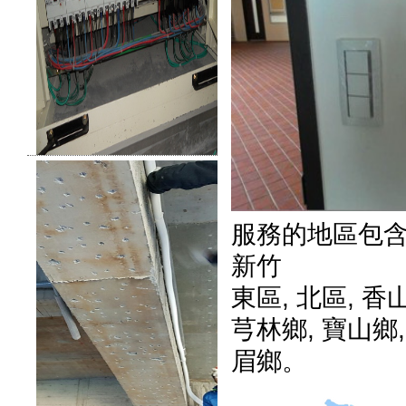
服務的地區包
新竹
東區
,
北區
,
香
芎林鄉
,
寶山鄉
眉鄉
。