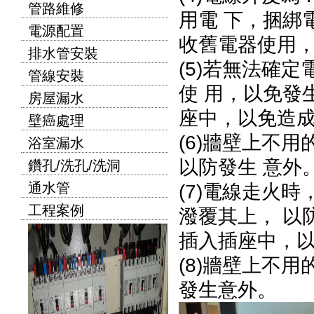
管路維修
用電 下，捆綁
電源配置
收舊電器使用
排水管安裝
(5)若無法確
管線安裝
使 用，以免發
房屋漏水
座中，以免造
壁癌處理
(6)牆壁上不
浴室漏水
以防發生 意外
鑽孔/洗孔/洗洞
通水管
(7)電線走火
工程案例
潑覆其上， 以
插入插座中，
(8)牆壁上不
發生意外。