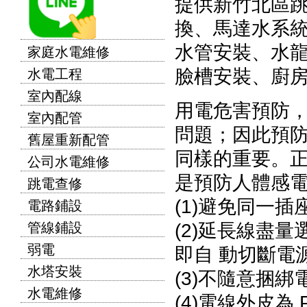
提供新竹北區
換、馬達水系
水管安裝、水
家庭水電維修
臉槽安裝、廚
水電工程
室內配線
用電危害預防
室內配管
問題；因此預
舊屋重新配管
同樣的重要。
公司水電維修
是預防人體感
跳電查修
(1)避免同一
電路鋪設
(2)延長線盡
管線鋪設
弱電
即自 動切斷電
水塔安裝
(3)不隨意捆
水電維修
(4)電線外皮為