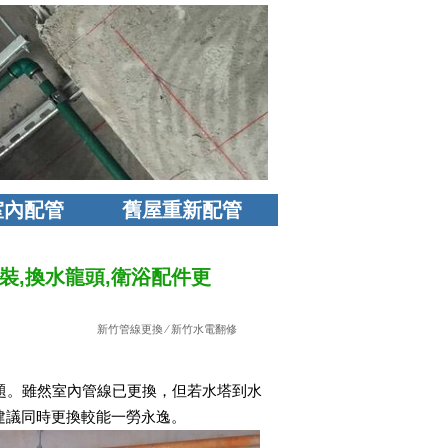
室內配管
舊屋重新配管
裝,換水龍頭,衛浴配件更
新竹管線更換
⁄
新竹水電翻修
題。雖然室內管線已更換，但若水塔到水
建議同時更換較能一勞永逸。