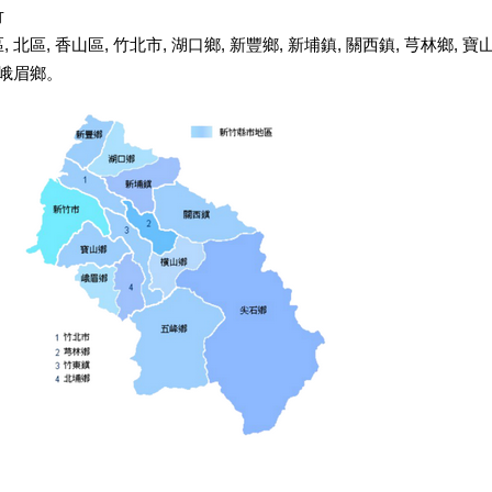
竹
區
,
北區
,
香山區
,
竹北市
,
湖口鄉
,
新豐鄉
,
新埔鎮
,
關西鎮
,
芎林鄉
,
寶
峨眉鄉
。