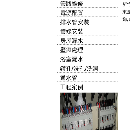
管路維修
新
東
電源配置
鄉
,
排水管安裝
管線安裝
房屋漏水
壁癌處理
浴室漏水
鑽孔/洗孔/洗洞
通水管
工程案例