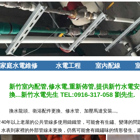
家庭水電維修
水電工程
室內配線
新竹室內配管,修水電,重新佈管,提供新竹水電安
換...新竹水電先生 TEL:0916-317-058 劉先生.
換水龍頭、衛浴配件更換、修水管、加壓馬達安裝...。
常40年以上老屋的公共管線多使用鑄鐵管，可能會有生鏽、變薄的問
、水表到家裡的外部管線未更換，仍舊可能會有鐵鏽味的情形發生，