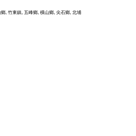
山鄉
,
竹東鎮
,
五峰鄉
,
橫山鄉
,
尖石鄉
,
北埔