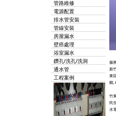
管路維修
電源配置
排水管安裝
管線安裝
房屋漏水
壁癌處理
浴室漏水
鑽孔/洗孔/洗洞
服
通水管
新
東
工程案例
鄉
,
竹
民生
水電