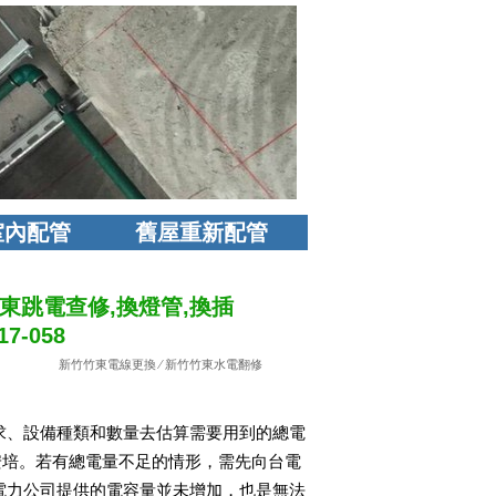
室內配管
舊屋重新配管
東跳電查修,換燈管,換插
7-058
新竹竹東電線更換
⁄
新竹竹東水電翻修
求、設備種類和數量去估算需要用到的總電
0安培。若有總電量不足的情形，需先向台電
電力公司提供的電容量並未增加，也是無法