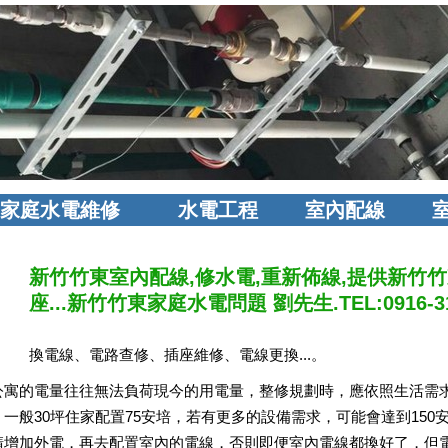
家庭水電維修
水電工程
室內配線
新竹竹東室內配線,修水電,重新佈線,提供新竹竹
座...新竹竹東家庭水電問題 劉先生.TEL:0916-31
換電線、電路查修、插座維修、電線更換...。
公寓的電量往往無法負荷現今的用電量，整修規劃時，應依照生活需
。一般30坪住家配置75安培，若有更多的設備需求，可能會達到15
請增加外電，再去配置室內的電線，否則即便室內電線都換好了，但