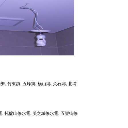
山鄉
,
竹東鎮
,
五峰鄉
,
橫山鄉
,
尖石鄉
,
北埔
電,
托盤山修水電
, 美之城修水電, 五豐街修