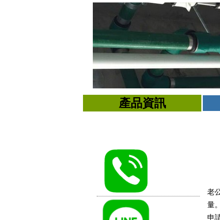
產品資訊
老
量
申