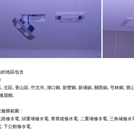
務的地區包含
竹
區
,
北區
,
香山區
,
竹北市
,
湖口鄉
,
新豐鄉
,
新埔鎮
,
關西鎮
,
芎林鄉
,
寶
峨眉鄉
。
東服務範圍：
路修水電, 頭重埔修水電, 青窩坡修水電,
二重埔修水電
, 三角城修水
,
下公館修水電
。