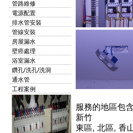
管路維修
電源配置
排水管安裝
管線安裝
房屋漏水
壁癌處理
浴室漏水
鑽孔/洗孔/洗洞
通水管
工程案例
服務的地區包
新竹
東區
,
北區
,
香