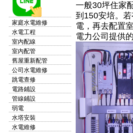
一般30坪住家
到150安培。
家庭水電維修
電，再去配置
水電工程
電力公司提供
室內配線
室內配管
舊屋重新配管
公司水電維修
跳電查修
電路鋪設
管線鋪設
弱電
水塔安裝
水電維修