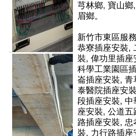
芎林鄉
,
寶山鄉
眉鄉
。
新竹市東區服
恭寮插座安裝
,
裝
,
偉功里插座
科學工業園區
崙插座安裝
,
青
泰醫院插座安
段插座安裝
,
中
座安裝
,
公道五
路插座安裝
,
忠
裝
,
力行路插座