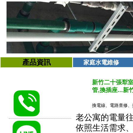
產品資訊
家庭水電維修
新竹二十張犁室
管,換插座...新
換電線、電路查修、插
老公寓的電量
依照生活需求